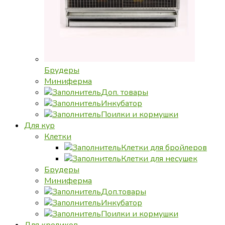
Брудеры
Миниферма
Доп. товары
Инкубатор
Поилки и кормушки
Для кур
Клетки
Клетки для бройлеров
Клетки для несушек
Брудеры
Миниферма
Доп.товары
Инкубатор
Поилки и кормушки
Для кроликов