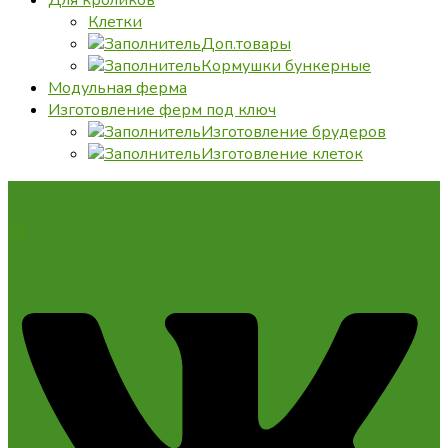
Клетки
Доп.товары
Кормушки бункерные
Модульная ферма
Изготовление ферм под ключ
Изготовление брудеров
Изготовление клеток
Vk