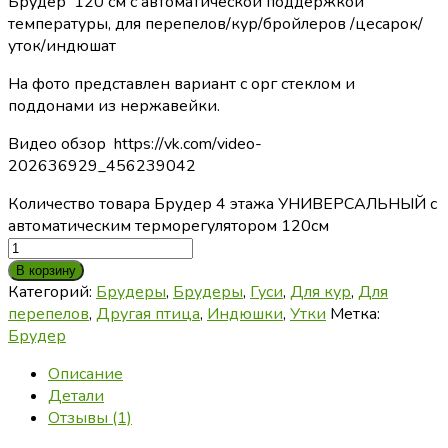
Брудер 120 см с автоматической поддержкой
температуры, для перепелов/кур/бройлеров /цесарок/
уток/индюшат
На фото представлен вариант с орг стеклом и
поддонами из нержавейки.
Видео обзор https://vk.com/video-
202636929_456239042
Количество товара Брудер 4 этажа УНИВЕРСАЛЬНЫЙ с
автоматическим терморегулятором 120см
В корзину
Категорий:
Брудеры
,
Брудеры
,
Гуси
,
Для кур
,
Для
перепелов
,
Другая птица
,
Индюшки
,
Утки
Метка:
Брудер
Описание
Детали
Отзывы (1)