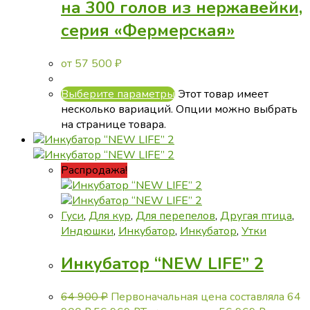
на 300 голов из нержавейки,
серия «Фермерская»
от
57 500
₽
Выберите параметры
Этот товар имеет
несколько вариаций. Опции можно выбрать
на странице товара.
Распродажа!
Гуси
,
Для кур
,
Для перепелов
,
Другая птица
,
Индюшки
,
Инкубатор
,
Инкубатор
,
Утки
Инкубатор “NEW LIFE” 2
64 900
₽
Первоначальная цена составляла 64