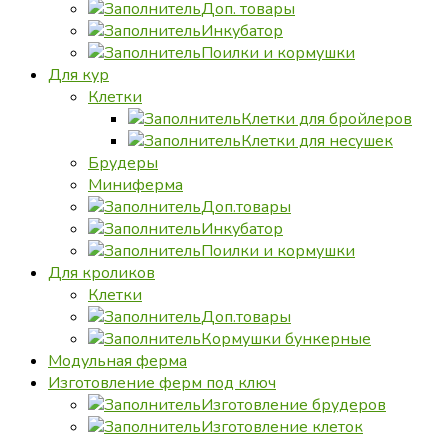
Доп. товары
Инкубатор
Поилки и кормушки
Для кур
Клетки
Клетки для бройлеров
Клетки для несушек
Брудеры
Миниферма
Доп.товары
Инкубатор
Поилки и кормушки
Для кроликов
Клетки
Доп.товары
Кормушки бункерные
Модульная ферма
Изготовление ферм под ключ
Изготовление брудеров
Изготовление клеток