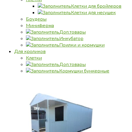
Клетки для бройлеров
Клетки для несушек
Брудеры
Миниферма
Доп.товары
Инкубатор
Поилки и кормушки
Для кроликов
Клетки
Доп.товары
Кормушки бункерные