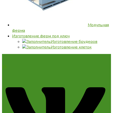
Модульная
ферма
Изготовление ферм под ключ
Изготовление брудеров
Изготовление клеток
Vk