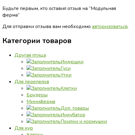
Будьте первым, кто оставил отзыв на “Модульная
ферма”
Для отправки отзыва вам необходимо
авторизоваться
.
Категории товаров
Другая птица
Индюшки
Гуси
Утки
Для перепелов
Клетки
Брудеры
Миниферма
Доп. товары
Инкубатор
Поилки и кормушки
Для кур
Клетки