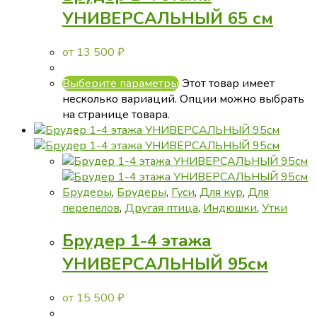
УНИВЕРСАЛЬНЫЙ 65 см
от
13 500
₽
Выберите параметры
Этот товар имеет
несколько вариаций. Опции можно выбрать
на странице товара.
Брудеры
,
Брудеры
,
Гуси
,
Для кур
,
Для
перепелов
,
Другая птица
,
Индюшки
,
Утки
Брудер 1-4 этажа
УНИВЕРСАЛЬНЫЙ 95см
от
15 500
₽