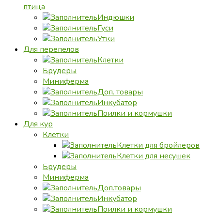
птица
Индюшки
Гуси
Утки
Для перепелов
Клетки
Брудеры
Миниферма
Доп. товары
Инкубатор
Поилки и кормушки
Для кур
Клетки
Клетки для бройлеров
Клетки для несушек
Брудеры
Миниферма
Доп.товары
Инкубатор
Поилки и кормушки