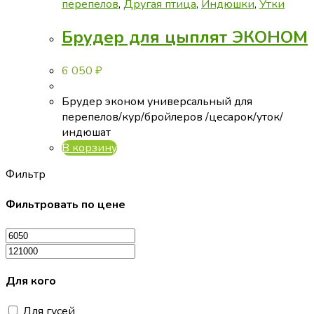
можно
перепелов
,
Другая птица
,
Индюшки
,
Утки
выбрать
Брудер для цыплят ЭКОНОМ
на
странице
товара.
6 050
₽
Брудер эконом универсальный для
перепелов/кур/бройлеров /цесарок/уток/
индюшат
В корзину
Фильтр
Фильтровать по цене
Для кого
Для гусей