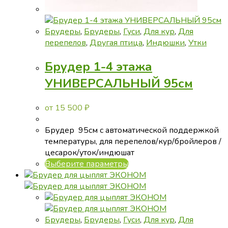
Брудеры
,
Брудеры
,
Гуси
,
Для кур
,
Для
перепелов
,
Другая птица
,
Индюшки
,
Утки
Брудер 1-4 этажа
УНИВЕРСАЛЬНЫЙ 95см
от
15 500
₽
Брудер 95см с автоматической поддержкой
температуры, для перепелов/кур/бройлеров /
цесарок/уток/индюшат
Этот
Выберите параметры
товар
имеет
несколько
вариаций.
Опции
Брудеры
,
Брудеры
,
Гуси
,
Для кур
,
Для