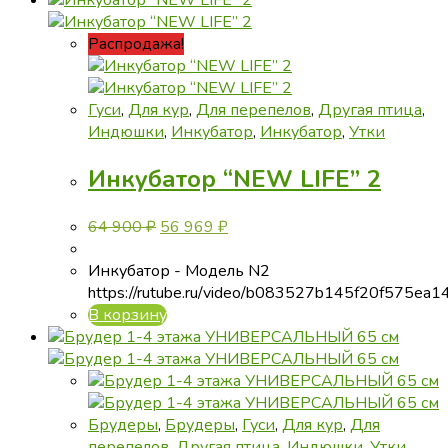
Распродажа!
Гуси
,
Для кур
,
Для перепелов
,
Другая птица
,
Индюшки
,
Инкубатор
,
Инкубатор
,
Утки
Инкубатор “NEW LIFE” 2
Первоначальная
Текущая
64 900
₽
56 969
₽
цена
цена:
составляла
56
Инкубатор - Модель N2
64
969 ₽.
https://rutube.ru/video/b083527b145f20f575ea
900 ₽.
В корзину
Брудеры
,
Брудеры
,
Гуси
,
Для кур
,
Для
перепелов
,
Другая птица
,
Индюшки
,
Утки