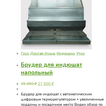
Гуси
,
Другая птица
,
Индюшки
,
Утки
Брудер для индюшат
напольный
Первоначальная
Текущая
39 490
₽
27 500
₽
цена
цена:
составляла
27
Брудер для индюшат с автоматическим
39
500 ₽.
цифровым терморегулятором + увеличенные
490 ₽.
поддоны и посадочное место Видео обзор по