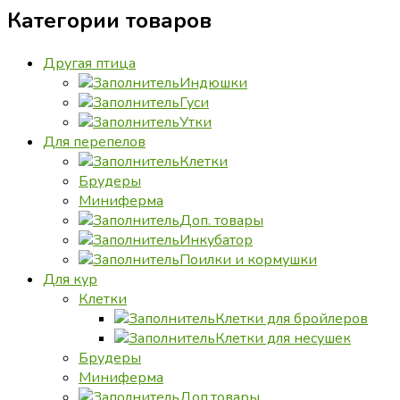
Категории товаров
Другая птица
Индюшки
Гуси
Утки
Для перепелов
Клетки
Брудеры
Миниферма
Доп. товары
Инкубатор
Поилки и кормушки
Для кур
Клетки
Клетки для бройлеров
Клетки для несушек
Брудеры
Миниферма
Доп.товары