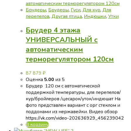
на
странице
Брудеры
,
Брудеры
,
Гуси
,
Для кур
,
Для
товара.
перепелов
,
Другая птица
,
Индюшки
,
Утки
Брудер 4 этажа
УНИВЕРСАЛЬНЫЙ с
автоматическим
терморегулятором 120см
87 879
₽
Оценка
5.00
из 5
Брудер 120 см с автоматической
поддержкой температуры, для перепелов/
кур/бройлеров /цесарок/уток/индюшат На
фото представлен вариант с орг стеклом и
поддонами из нержавейки. Видео обзор
https://vk.com/video-202636929_456239042
В корзину