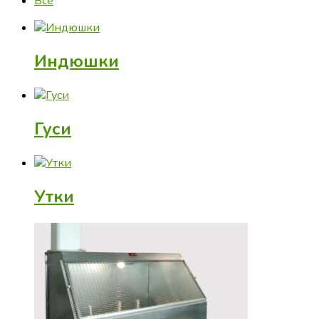
Все
Индюшки
Гуси
Утки