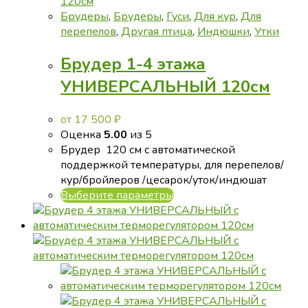
Брудеры
,
Брудеры
,
Гуси
,
Для кур
,
Для
перепелов
,
Другая птица
,
Индюшки
,
Утки
Брудер 1-4 этажа
УНИВЕРСАЛЬНЫЙ 120см
от
17 500
₽
Оценка
5.00
из 5
Брудер 120 см с автоматической
поддержкой температуры, для перепелов/
кур/бройлеров /цесарок/уток/индюшат
Этот
Выберите параметры
товар
имеет
несколько
вариаций.
Опции
можно
выбрать