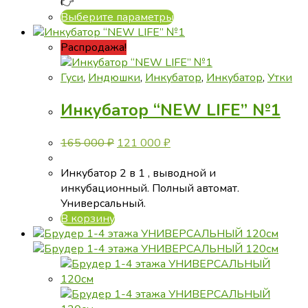
👉
Этот
Выберите параметры
товар
имеет
Распродажа!
несколько
вариаций.
Гуси
,
Индюшки
,
Инкубатор
,
Инкубатор
,
Утки
Опции
Инкубатор “NEW LIFE” №1
можно
выбрать
на
Первоначальная
Текущая
165 000
₽
121 000
₽
странице
цена
цена:
товара.
составляла
121
Инкубатор 2 в 1 , выводной и
165
000 ₽.
инкубационный. Полный автомат.
000 ₽.
Универсальный.
В корзину