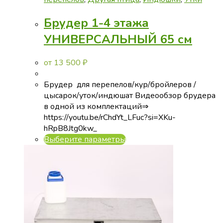
Брудер 1-4 этажа
УНИВЕРСАЛЬНЫЙ 65 см
от
13 500
₽
Брудер для перепелов/кур/бройлеров /
цысарок/уток/индюшат Видеообзор брудера
в одной из комплектаций⇒
https://youtu.be/rChdYt_LFuc?si=XKu-
hRpB8Jtg0kw_
Этот
Выберите параметры
товар
имеет
несколько
вариаций.
Опции
можно
выбрать