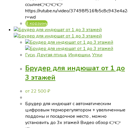
ссылке👉👉👉👉
https://rutube.ru/video/37498f516fb5c8c943e4a
r=wd
В корзину
Гуси
,
Другая птица
,
Индюшки
,
Утки
Брудер для индюшат от 1 до
3 этажей
от
22 500
₽
Брудер для индюшат с автоматическим
цифровым терморегулятором + увеличенные
поддоны и посадочное место , можно
установить до 3х этажей Видео обзор 👉👉